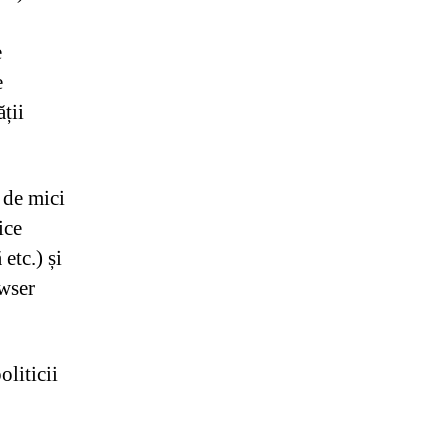
e
e
ății
 de mici
ice
etc.) și
owser
liticii