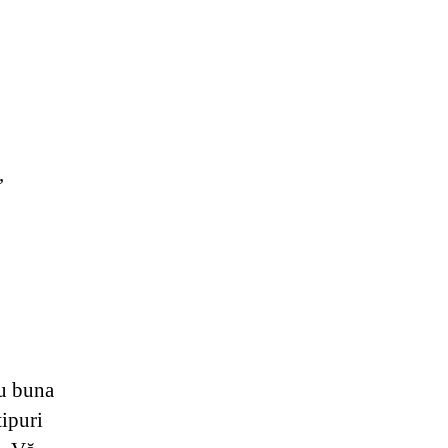
,
ru buna
tipuri