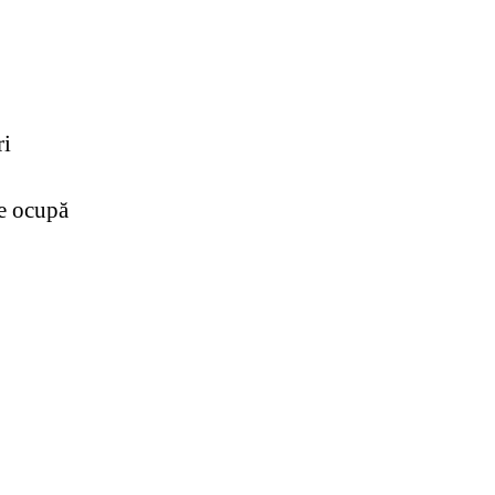
ri
se ocupă