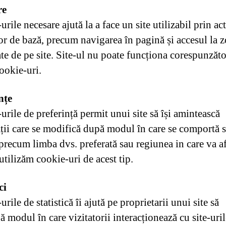
re
rile necesare ajută la a face un site utilizabil prin ac
lor de bază, precum navigarea în pagină și accesul la 
te de pe site. Site-ul nu poate funcționa corespunzăto
ookie-uri.
nțe
rile de preferință permit unui site să își amintească
ții care se modifică după modul în care se comportă s
 precum limba dvs. preferată sau regiunea in care va af
tilizăm cookie-uri de acest tip.
ci
rile de statistică îi ajută pe proprietarii unui site să
ă modul în care vizitatorii interacționează cu site-uril