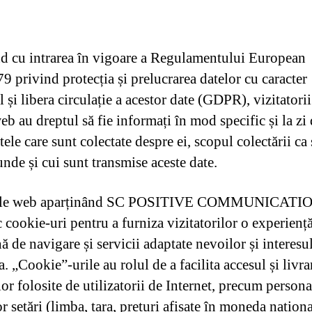
d cu intrarea în vigoare a Regulamentului European
9 privind protecția și prelucrarea datelor cu caracter
 și libera circulație a acestor date (GDPR), vizitatorii
eb au dreptul să fie informați în mod specific și la zi
tele care sunt colectate despre ei, scopul colectării ca 
nde și cui sunt transmise aceste date.
rile web aparținând SC POSITIVE COMMUNICATI
 cookie-uri pentru a furniza vizitatorilor o experienț
 de navigare și servicii adaptate nevoilor și interesu
a. „Cookie”-urile au rolul de a facilita accesul și livra
lor folosite de utilizatorii de Internet, precum persona
 setări (limba, țara, prețuri afișate în moneda naționa