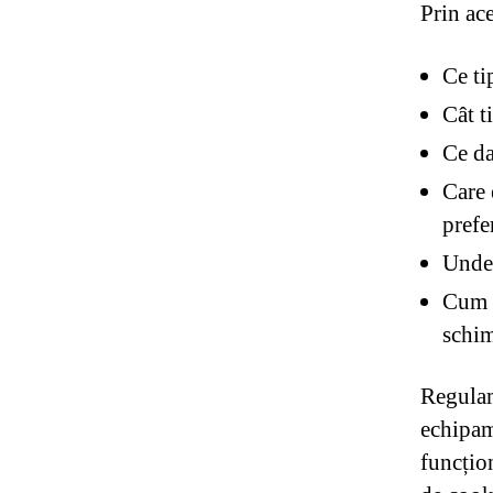
Prin ac
Ce ti
Cât t
Ce da
Care 
prefer
Unde 
Cum s
schim
Regulam
echipam
funcțion