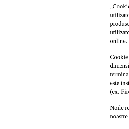
„Cookie
utilizat
produsul
utilizat
online.
Cookie 
dimensiu
terminal
este in
(ex: Fi
Noile r
noastre