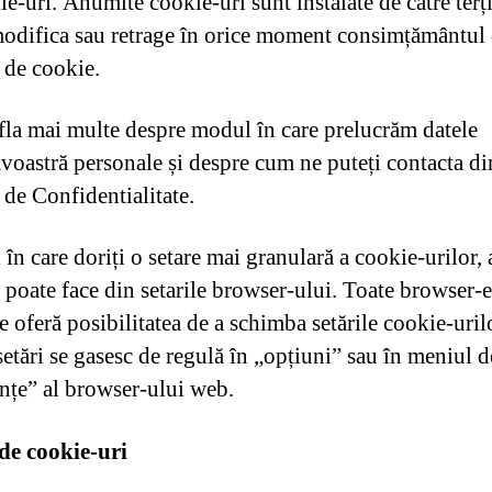
e-uri. Anumite cookie-uri sunt instalate de către terț
modifica sau retrage în orice moment consimțământul 
a de cookie.
afla mai multe despre modul în care prelucrăm datele
oastră personale și despre cum ne puteți contacta di
 de Confidentialitate.
 în care doriți o setare mai granulară a cookie-urilor, 
e poate face din setarile browser-ului. Toate browser-e
 oferă posibilitatea de a schimba setările cookie-uril
setări se gasesc de regulă în „opțiuni” sau în meniul d
ințe” al browser-ului web.
de cookie-uri