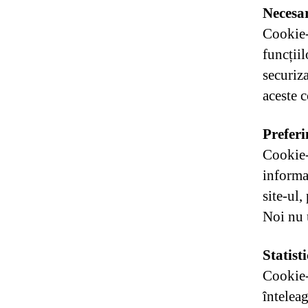
Necesa
Cookie-u
funcții
securiza
aceste c
Preferi
Cookie-u
informa
site-ul,
Noi nu u
Statisti
Cookie-u
înteleag