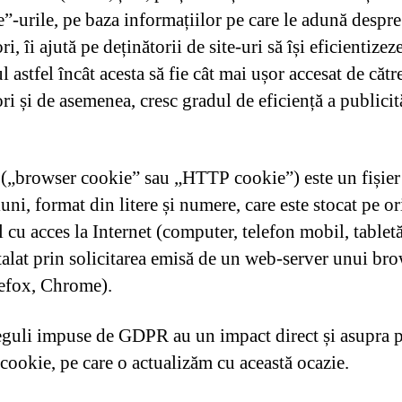
”-urile, pe baza informațiilor pe care le adună despre
ori, îi ajută pe deținătorii de site-uri să își eficientizez
 astfel încât acesta să fie cât mai ușor accesat de cătr
ori și de asemenea, cresc gradul de eficiență a publicit
(„browser cookie” sau „HTTP cookie”) este un fișier
ni, format din litere și numere, care este stocat pe or
 cu acces la Internet (computer, telefon mobil, tabletă 
stalat prin solicitarea emisă de un web-server unui br
refox, Chrome).
eguli impuse de GDPR au un impact direct și asupra po
 cookie, pe care o actualizăm cu această ocazie.