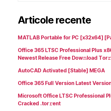
Articole recente
MATLAB Portable for PC [x32x64] [Pa
Office 365 LTSC Professional Plus x8
Newest Release Frее Dow𝚗load Tоr
AutoCAD Activated [Stable] MEGA
Office 365 Full Version Latest Versio
Microsoft Office LTSC Professional P
Cracked .tоr𝚛еnt