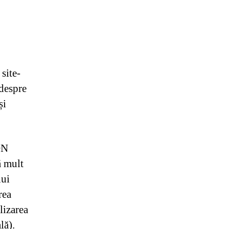
 site-
 despre
și
ON
ă mult
lui
rea
lizarea
lă).