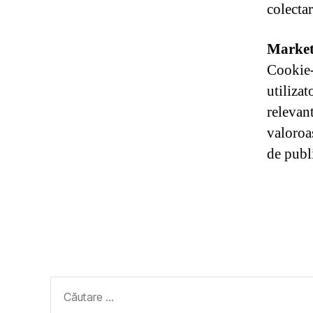
colecta
Market
Cookie-
utilizat
relevant
valoroas
de publi
Caută
după: