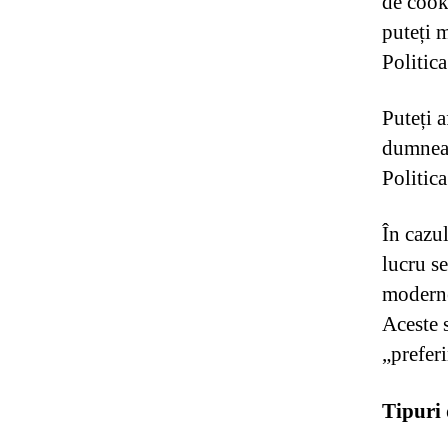
de cooki
puteți 
Politic
Puteți 
dumneav
Politica
În cazul
lucru s
moderne
Aceste 
„prefer
Tipuri 