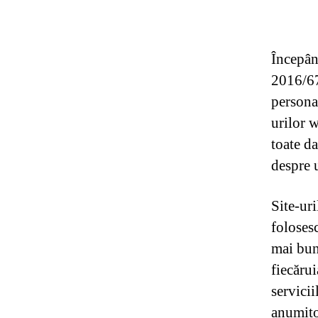
Începân
2016/67
personal
urilor w
toate da
despre u
Site-u
folosesc
mai bună
fiecărui
servicii
anumitor