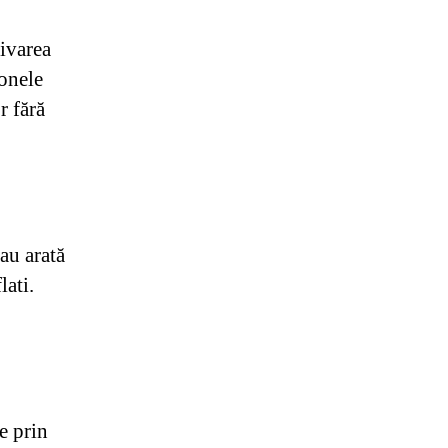
tivarea
zonele
r fără
au arată
lati.
e prin