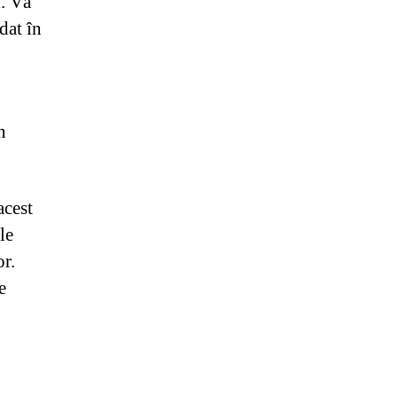
i. Vă
dat în
n
acest
le
or.
e